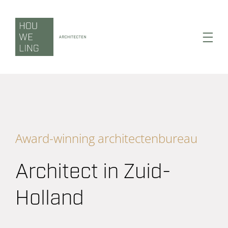
Ga
naar
inhoud
Toggl
Navig
Wonen
Award-winning architectenbureau
Werken
Architect in Zuid-
Zorgen
Holland
Duurzaamheid