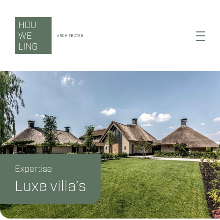
Ga
naar
inhoud
Toggl
Navig
Wonen
Werken
Expertise
Zorgen
Luxe villa’s
Duurzaamheid