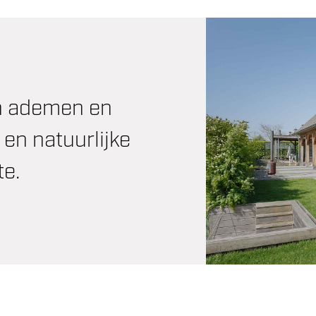
n ademen en
 en natuurlijke
te.