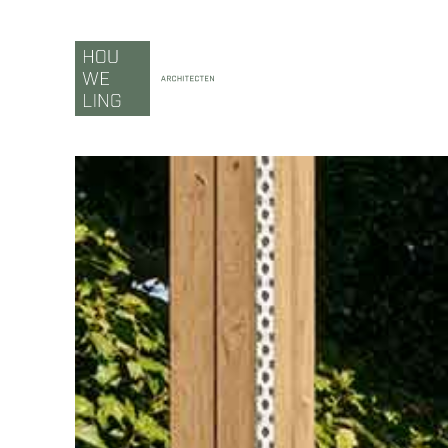
Ga
naar
inhoud