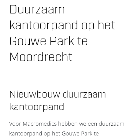
Duurzaam
Projecten
kantoorpand op het
Over ons
Gouwe Park te
Contact
Moordrecht
Nieuwbouw duurzaam
kantoorpand
Voor Macromedics hebben we een duurzaam
kantoorpand op het Gouwe Park te