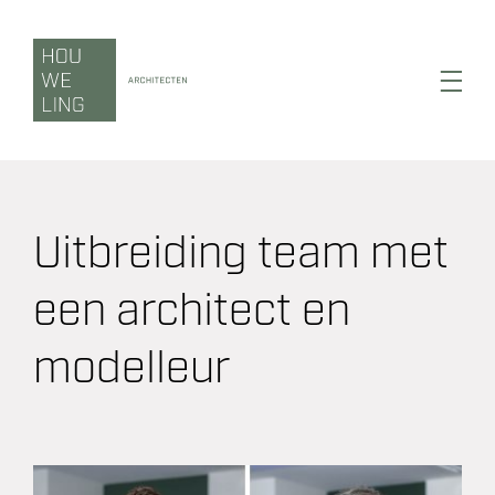
Ga
naar
inhoud
Toggl
Navig
Uitbreiding team met
Wonen
een architect en
Werken
modelleur
Zorgen
Duurzaamheid