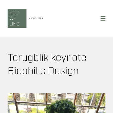
Ga
naar
inhoud
Toggl
Navig
Terugblik keynote
Wonen
Biophilic Design
Werken
Zorgen
Duurzaamheid