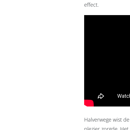
effect.
Halverwege wist de
plezier zorgde. He