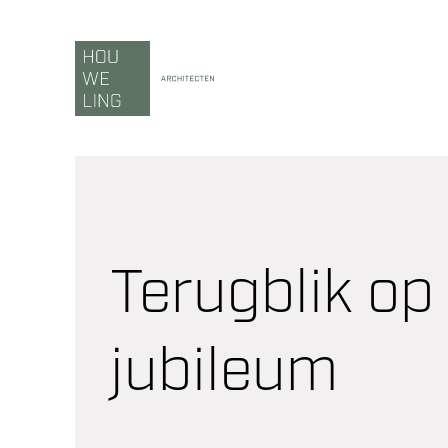
Ga
naar
inhoud
Terugblik o
jubileum