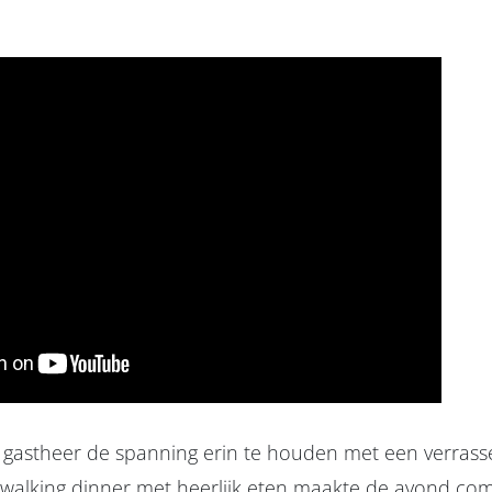
 gastheer de spanning erin te houden met een verrasse
t walking dinner met heerlijk eten maakte de avond com