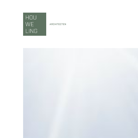
Ga
naar
inhoud