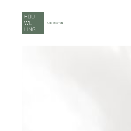
Ga
naar
inhoud