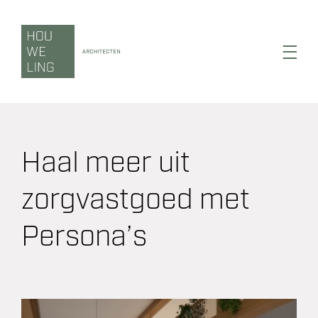
Ga
naar
inhoud
Toggl
Navig
Haal meer uit
Wonen
zorgvastgoed met
Werken
Persona’s
Zorgen
Duurzaamheid