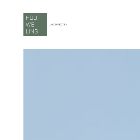
Ga
naar
inhoud