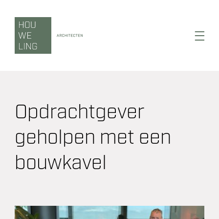
Ga
naar
inhoud
Toggl
Navig
Opdrachtgever
Wonen
geholpen met een
Werken
bouwkavel
Zorgen
Duurzaamheid