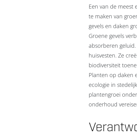
Een van de meest e
te maken van groe
gevels en daken gr
Groene gevels verbe
absorberen geluid.
huisvesten. Ze cre
biodiversiteit toen
Planten op daken e
ecologie in stedeli
plantengroei onder
onderhoud vereisen 
Verantwo