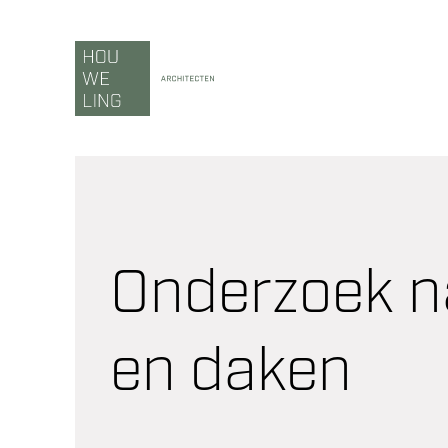
Ga
naar
inhoud
Onderzoek n
en daken