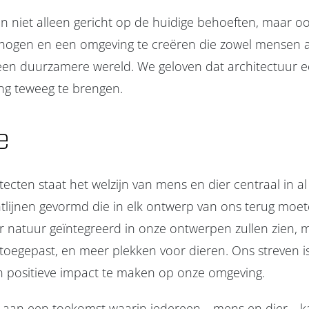
n niet alleen gericht op de huidige behoeften, maar 
verhogen en een omgeving te creëren die zowel mensen a
een duurzamere wereld. We geloven dat architectuur ee
ng teweeg te brengen.
e
tecten staat het welzijn van mens en dier centraal in 
lijnen gevormd die in elk ontwerp van ons terug moet
 natuur geïntegreerd in onze ontwerpen zullen zien,
toegepast, en meer plekken voor dieren. Ons streven is
 positieve impact te maken op onze omgeving.
an een toekomst waarin iedereen—mens en dier—kan