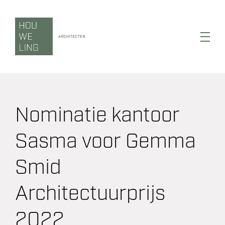
Ga
naar
inhoud
Toggl
Navig
Nominatie kantoor
Wonen
Sasma voor Gemma
Werken
Smid
Zorgen
Architectuurprijs
Duurzaamheid
2022