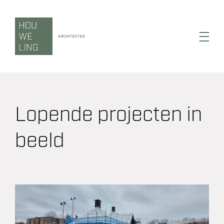
Ga
naar
inhoud
Toggl
Navig
Lopende projecten in
Wonen
beeld
Werken
Zorgen
Duurzaamheid