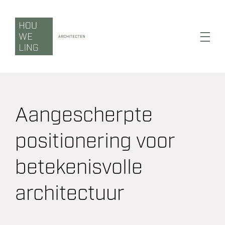
Ga
naar
inhoud
Toggl
Navig
Aangescherpte
Wonen
positionering voor
Werken
betekenisvolle
Zorgen
architectuur
Duurzaamheid