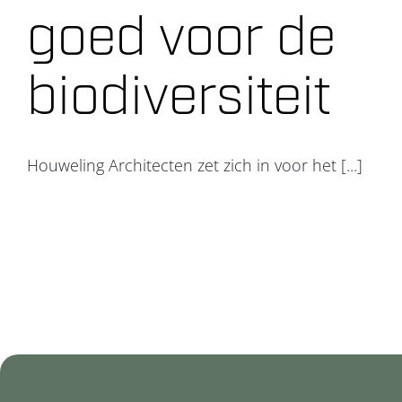
goed voor de
Projecten
biodiversiteit
Over ons
Contact
Houweling Architecten zet zich in voor het [...]