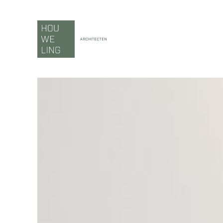
Ga
naar
inhoud